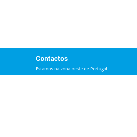
Contactos
Estamos na zona oeste de Portugal
+351 966 237 772
(chamada para a rede móvel nacional)
geral@tudaventura.pt